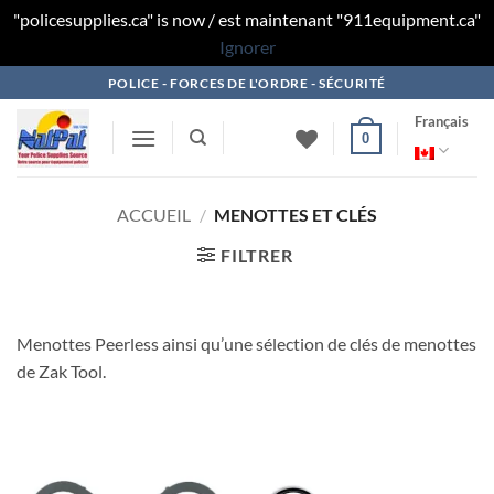
"policesupplies.ca" is now / est maintenant "911equipment.ca"
Ignorer
Skip
POLICE - FORCES DE L'ORDRE - SÉCURITÉ
to
Français
content
0
ACCUEIL
/
MENOTTES ET CLÉS
FILTRER
Menottes Peerless ainsi qu’une sélection de clés de menottes
de Zak Tool.