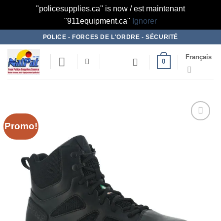
"policesupplies.ca" is now / est maintenant
"911equipment.ca"
Ignorer
Skip
POLICE - FORCES DE L'ORDRE - SÉCURITÉ
to
Français
content
0
Promo!
Ajouter
à la liste
de
souhaits