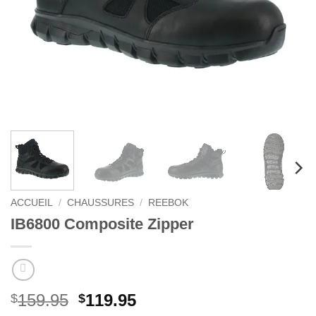
ACCUEIL
/
CHAUSSURES
/
REEBOK
IB6800 Composite Zipper
Le
Le
159.95
119.95
$
$