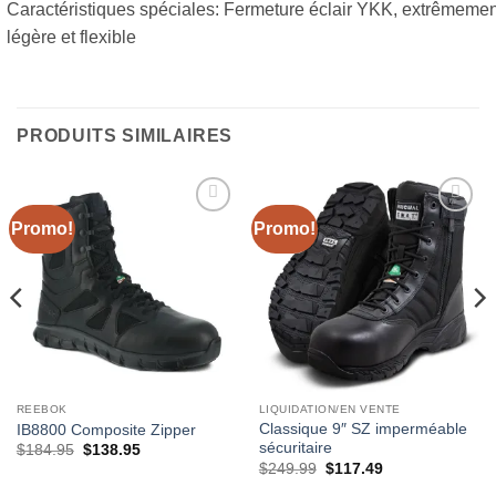
Caractéristiques spéciales: Fermeture éclair YKK, extrêmemen
légère et flexible
PRODUITS SIMILAIRES
Promo!
Promo!
Ajouter
Ajouter
à la liste
à la liste
de
de
souhaits
souhaits
REEBOK
LIQUIDATION/EN VENTE
Classique 9″ SZ imperméable
IB8800 Composite Zipper
sécuritaire
Le
Le
$
184.95
$
138.95
prix
prix
Le
Le
$
249.99
$
117.49
initial
actuel
prix
prix
était :
est :