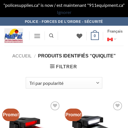
"policesupplies.ca" is now / est maintenant "911equipment.ca"
Ignorer
Skip
POLICE - FORCES DE L'ORDRE - SÉCURITÉ
to
Français
content
0
ACCUEIL
/
PRODUITS IDENTIFIÉS “QUIQLITE”
FILTRER
Promo!
Promo!
Ajouter
Ajouter
à la liste
à la liste
de
de
souhaits
souhaits