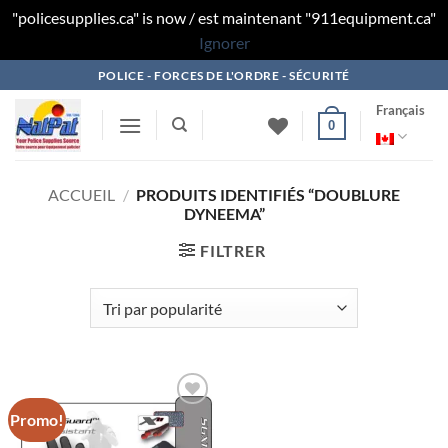
"policesupplies.ca" is now / est maintenant "911equipment.ca"
Ignorer
Skip
POLICE - FORCES DE L'ORDRE - SÉCURITÉ
to
Français
content
0
ACCUEIL
/
PRODUITS IDENTIFIÉS “DOUBLURE
DYNEEMA”
FILTRER
Promo!
Ajouter
à la liste
de