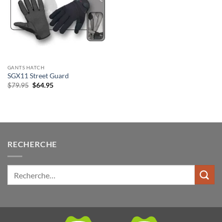
souhaits
GANTS HATCH
SGX11 Street Guard
Le
Le
$
79.95
$
64.95
prix
prix
initial
actuel
était :
est :
$79.95.
$64.95.
RECHERCHE
Rechercher: