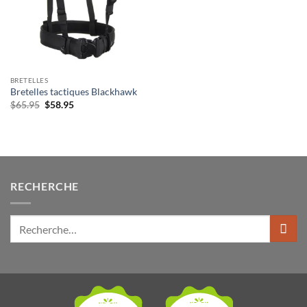
BRETELLES
Bretelles tactiques Blackhawk
Le
Le
$
65.95
$
58.95
prix
prix
initial
actuel
était :
est :
$65.95.
$58.95.
RECHERCHE
Rechercher: