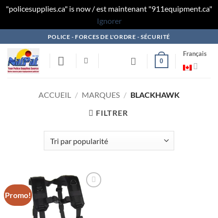
"policesupplies.ca" is now / est maintenant "911equipment.ca"
Ignorer
Skip
POLICE - FORCES DE L'ORDRE - SÉCURITÉ
to
Français
content
0
ACCUEIL
/
MARQUES
/
BLACKHAWK
FILTRER
Promo!
Ajouter
à la liste
de
souhaits