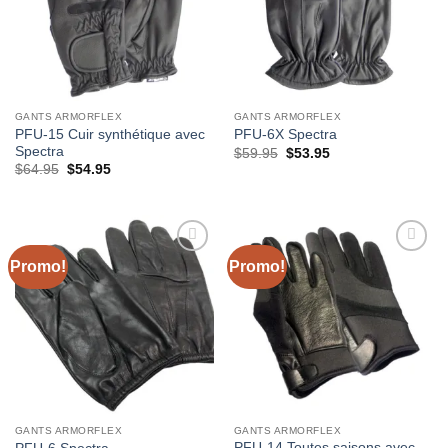
GANTS ARMORFLEX
GANTS ARMORFLEX
PFU-15 Cuir synthétique avec
PFU-6X Spectra
Spectra
Le
Le
$
59.95
$
53.95
prix
prix
Le
Le
$
64.95
$
54.95
initial
actuel
prix
prix
était :
est :
initial
actuel
$59.95.
$53.95.
était :
est :
$64.95.
$54.95.
Promo!
Promo!
Ajouter
Ajouter
à la liste
à la liste
de
de
souhaits
souhaits
GANTS ARMORFLEX
GANTS ARMORFLEX
PFU-14 Toutes saisons avec