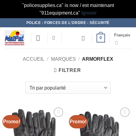
"policesupplies.ca" is now / est maintenant
"911equipment.ca"
Ignorer
Skip
POLICE - FORCES DE L'ORDRE - SÉCURITÉ
to
Français
content
0
ACCUEIL
/
MARQUES
/
ARMORFLEX
FILTRER
Promo!
Promo!
Ajouter
Ajouter
à la liste
à la liste
de
de
souhaits
souhaits